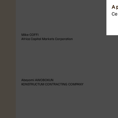
A 
Ce 
Mike
COFFI
Africa Capital Markets Corporation
Abayomi
AWOBOKUN
KONSTRUCTUM CONTRACTING COMPANY