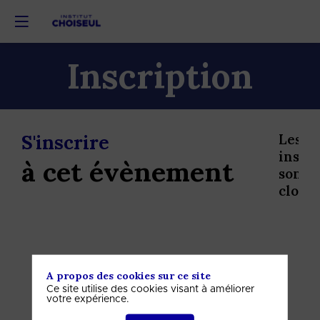
Inscription
S'inscrire
Les
inscri
à cet évènement
sont
closes
A propos des cookies sur ce site
Ce site utilise des cookies visant à améliorer
votre expérience.