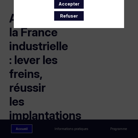
Accepter
Accélérer
Refuser
la France
industrielle
: lever les
freins,
réussir
les
implantations
Accueil
Informations pratiques
Programme