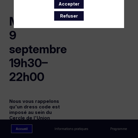
Accepter
Refuser
Mardi
9
septembre
19h30–
22h00
Nous vous rappelons
qu'un dress code est
imposé au sein du
Cercle de l'Union
Interalliée
Accueil
Informations pratiques
Programme