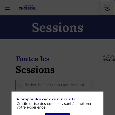
Sessions
Toutes les
Aucun
résulta
Sessions
A propos des cookies sur ce site
DATES
Ce site utilise des cookies visant à améliorer
votre expérience.
THÈMATIQUES