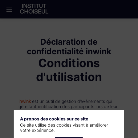
Déclaration de
confidentialité inwink
Conditions
d'utilisation
inwink
est un outil de gestion d’évènements qui
gère l’authentification des participants lors de leur
inscription à l’évènement.
A propos des cookies sur ce site
La collecte de certaines données à caractère
Ce site utilise des cookies visant à améliorer
personnel par le système d’authentification inwink
votre expérience.
est nécessaire pour permettre à l’utilisateur de
s’inscrire à un évènement, d’accéder au site d’un