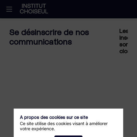
Se désinscrire de nos
Les
inscri
communications
sont
closes
A propos des cookies sur ce site
Ce site utilise des cookies visant à améliorer
votre expérience.