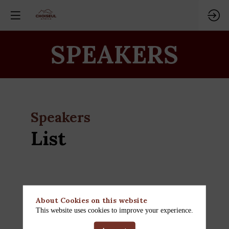
SPEAKERS
Speakers
List
Dossa
AGUEM
About Cookies on this website
Ministèr
This website uses cookies to improve your experience.
l'Agricult