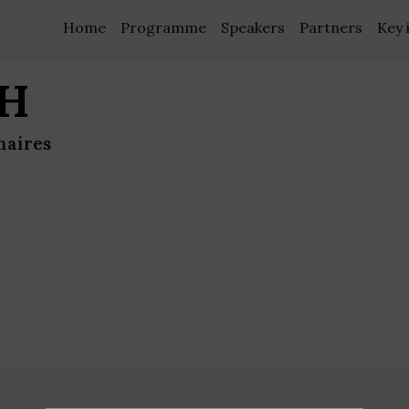
Home
Programme
Speakers
Partners
Key 
IH
naires