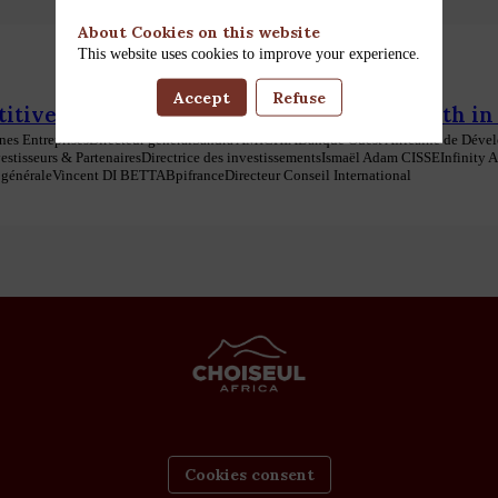
About Cookies on this website
This website uses cookies to improve your experience.
Accept
Refuse
itiveness, Innovation, and Business Growth in
es Entreprises
Directeur général
Sandra
AMICHIA
Banque Ouest Africaine de Déve
estisseurs & Partenaires
Directrice des investissements
Ismaël Adam
CISSE
Infinity 
 générale
Vincent
DI BETTA
Bpifrance
Directeur Conseil International
Cookies consent