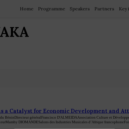
Home
Programme
Speakers
Partners
Key 
YAKA
as a Catalyst for Economic Development and At
 du Bénin
Directeur général
Francisco
D'ALMEIDA
Association Culture et Dévelop
teur
Mamby
DIOMANDE
Salons des Industries Musicales d’Afrique francophone
Fon