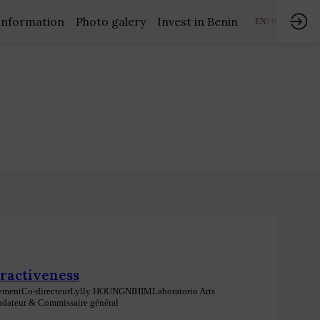
information
Photo galery
Invest in Benin
EN
FR
tractiveness
pement
Co-directeur
Lylly
HOUNGNIHIM
Laboratorio Arts
dateur & Commissaire général