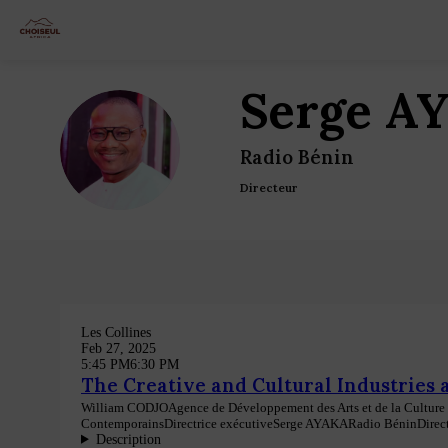
Serge
A
SA
Radio Bénin
Directeur
Les Collines
Feb 27, 2025
5:45 PM
6:30 PM
The Creative and Cultural Industries 
William
CODJO
Agence de Développement des Arts et de la Culture
Contemporains
Directrice exécutive
Serge
AYAKA
Radio Bénin
Direc
Description