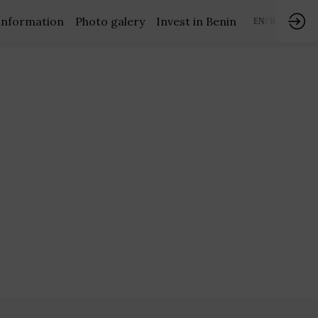
information
Photo galery
Invest in Benin
EN
FR