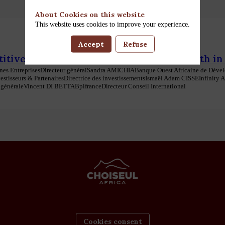
About Cookies on this website
This website uses cookies to improve your experience.
Accept
Refuse
itiveness, Innovation, and Business Growth in
es Entreprises
Directeur général
Sandra
AMICHIA
Banque Ouest Africaine de Déve
estisseurs & Partenaires
Directrice des investissements
Ismaël Adam
CISSE
Infinity 
 générale
Vincent
DI BETTA
Bpifrance
Directeur Conseil International
Cookies consent