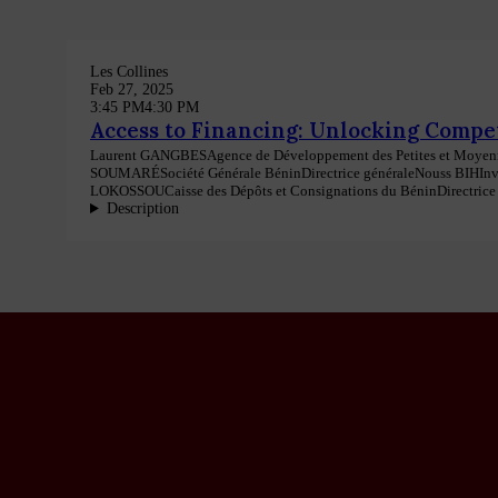
Les Collines
Feb 27, 2025
3:45 PM
4:30 PM
Access to Financing: Unlocking Compet
Laurent
GANGBES
Agence de Développement des Petites et Moyenn
SOUMARÉ
Société Générale Bénin
Directrice générale
Nouss
BIH
Inv
LOKOSSOU
Caisse des Dépôts et Consignations du Bénin
Directrice
Description