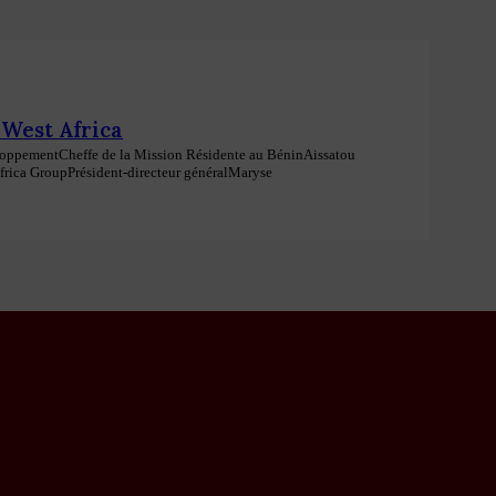
 West Africa
loppement
Cheffe de la Mission Résidente au Bénin
Aissatou
Africa Group
Président-directeur général
Maryse