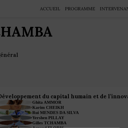
ACCUEIL
PROGRAMME
INTERVENA
CHAMBA
général
Développement du capital humain et de l’innovat
GA
Ghita
AMMOR
KC
Karim
CHEIKH
RMDS
Rui
MENDES DA SILVA
YP
Yershen
PILLAY
GT
Gilles
TCHAMBA
AF
Arnaud
FLORIS